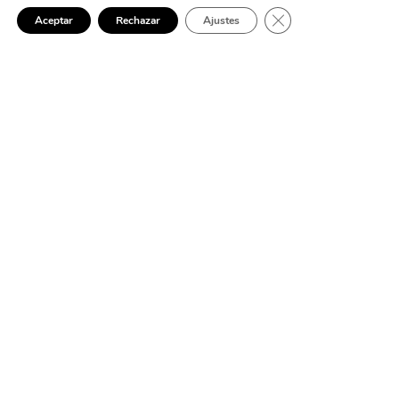
Cerrar el banner de 
Aceptar
Rechazar
Ajustes
ELECTRICISTA 24 HORAS EN BENACAZÓN
Avería eléctrica en
Benacazón: actúo rápido
para devolverte la