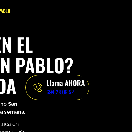
PABLO
N EL
N PABLO?
DA
Llama AHORA
694 28 09 52
ono San
 la semana.
trica en
ecinos. Ya