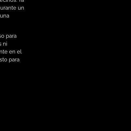
durante un
 una
so para
s ni
nte en el
sto para