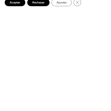
Cerrar el banner de 
Aceptar
Rechazar
Ajustes
ELECTRICISTA 24 HORAS PINO MONTANO
¿Tienes una avería
eléctrica? Avísame y te
ayudo
Las averías eléctricas pueden surgir sin previo aviso