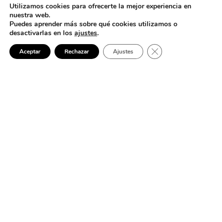
Utilizamos cookies para ofrecerte la mejor experiencia en
nuestra web.
Puedes aprender más sobre qué cookies utilizamos o
desactivarlas en los
ajustes
.
Cerrar el banner de 
Aceptar
Rechazar
Ajustes
ELECTRICISTA 24 HORAS EN VILLANUEVA DEL ARISCAL
Electricista en Villanueva