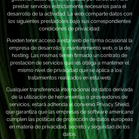
prestar servicios estrictamente necesarios para el
desarrollo de la actividad. La web comparte datos con
los siguientes prestadores bajo sus correspondientes
condiciones de privacidad:
Pueden tener acceso a esta web de forma ocasional la
empresa de desarrollo y mantenimiento web, o la de
hosting. Las mismas tienen firmado un contrato de
prestación de servicios que les obliga a mantener el
mismo nivel de privacidad que se aplica a los
tratamientos realizados en esta web.
Cualquier transferencia internacional de datos derivada
de la utilización de herramientas o proveedores de
servicios, estará adherida al convenio Privacy Shield,
que garantiza que las empresas de software americano
cumplen las políticas de protección de datos europeas
en materia de privacidad, secreto y seguridad de los
datos.