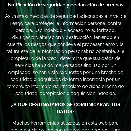
Notificación de seguridad y declaración de brechas
Asumimos medidas de seguridad adecuadas al nivel de
riesgo para proteger la información personal contra
pérdida, uso indebido y acceso no autorizado,
divulgación, alteración y destrucción, teniendo en
cuenta los riesgos que conlleva el procesamiento y la
naturaleza de la información personal; no obstante, si el
propietario de la web , determina que sus datos de
servicios han sido malversados (incluso por un
empleado, se han visto expuestos por una brecha de
seguridad o adquiridos de forma incorrecta por un
tercero, te informará de inmediato de dicha brecha de
seguridad, apropiación o adquisición indebida.
¿A QUÉ DESTINATARIOS SE COMUNICARÁN TUS
DATOS?
Muchas herramientas utilizadas en esta web para
gestionar datos son contratadas por terceros. Para