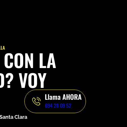
LLA
 CON LA
D? VOY
Llama AHORA
694 28 09 52
 Santa Clara